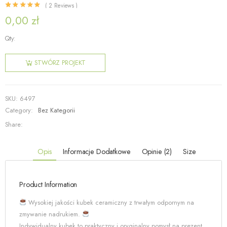
(
2
Reviews )
Oceniony
1
5.00
na 5 na podstawie
oceny klienta
0,00
zł
Qty:
ilość
Darmowy
STWÓRZ PROJEKT
projekt
kubka
SKU:
6497
Category:
Bez Kategorii
Share:
Opis
Informacje Dodatkowe
Opinie (2)
Size
Product Information
Wysokiej jakości kubek ceramiczny z trwałym odpornym na
zmywanie nadrukiem.
Indywidualny kubek to praktyczny i oryginalny pomysł na prezent